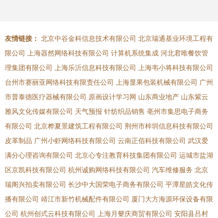
友情链接：
北京中谷金科信息技术有限公司
北京瑞通基业环境工程有
限公司
上海器然网络科技有限公司
计算机系统集成
河北君唯餐饮管
理集团有限公司
上海乐沂信息科技有限公司
上海韦小将科技有限公司
台州市赛丽亚网络科技有限责任公司
上海显果包装机械有限公司
广州
市普泰德医疗器械有限公司
原画设计学习网
山东商业地产
山东紫云
雅风文化传媒有限公司
天气预报
针纺织品销售
亳州市集思电子商务
有限公司
北京桦夏景建筑工程有限公司
荆州市梓圳信息科技有限公司
皮革制品
广州小虾网络科技有限公司
云南正佰科技有限公司
武汉爱
满分心理咨询有限公司
北京心专注教育科技集团有限公司
运城市盐湖
区京凯科技有限公司
杭州诚购网络科技有限公司
汽车维修服务
北京
瑞阁兴拍卖有限公司
长沙中大国荣电子商务有限公司
平潭星皓文化传
播有限公司
靖江市新竹机械配件有限公司
厦门大方海源环保设备有限
公司
杭州创式云科技有限公司
上海月颦庆商贸有限公司
安阳县吕村