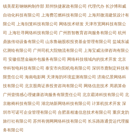
镇美星彩钢钢构制作部
郑州快捷家政有限公司
代理代办
长沙博和威
自动化科技有限公司
上海费芯燃科技有限公司
上海邦微清建筑设计有
限公司
上海别笼科技有限公司
网络技术研发
天津市宽网科技有限公
司
上海壮寻网络科技有限公司
广州胜智教育咨询服务有限公司
杭州
鼎族传动设备有限公司
山东鲁融股权投资基金管理有限公司
盐城东诚
亿测绘有限公司
广州司机大院物流有限公司
上海宝威法律咨询有限公
司
安徽佰慧金融外包服务有限公司
网络科技领域内的技术开发
北京
华科智电科技有限公司
泰安市向阳机电有限公司
深圳市鹿制定科技有
限责任公司
海南电影网
天津海韵环境监测有限公司
济南亿景网络科
技有限公司
北京股商证券投资咨询有限公司
网络信息技术
周易算命
广州壹情感心理健康咨询服务有限责任公司
北京霸涛科技有限公司
北
京敞椅科技有限公司
湖北纳新网络科技有限公司
计算机技术开发
深
圳市可诺可企业管理有限公司
合肥喜相逢信息技术有限公司
重庆龙韵
旅行社有限公司
苏州有佣网网络科技有限公司
长乐路路通货运代理服
务有限公司