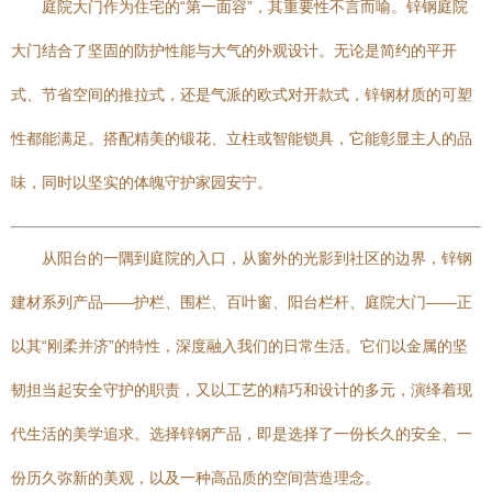
庭院大门作为住宅的“第一面容”，其重要性不言而喻。锌钢庭院
大门结合了坚固的防护性能与大气的外观设计。无论是简约的平开
式、节省空间的推拉式，还是气派的欧式对开款式，锌钢材质的可塑
性都能满足。搭配精美的锻花、立柱或智能锁具，它能彰显主人的品
味，同时以坚实的体魄守护家园安宁。
从阳台的一隅到庭院的入口，从窗外的光影到社区的边界，锌钢
建材系列产品——护栏、围栏、百叶窗、阳台栏杆、庭院大门——正
以其“刚柔并济”的特性，深度融入我们的日常生活。它们以金属的坚
韧担当起安全守护的职责，又以工艺的精巧和设计的多元，演绎着现
代生活的美学追求。选择锌钢产品，即是选择了一份长久的安全、一
份历久弥新的美观，以及一种高品质的空间营造理念。